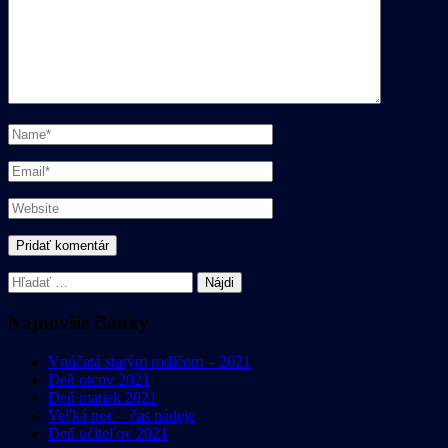
Hľadať:
Najnovšie články
Vnúčatá starým rodičom – 2021
Deň otcov 2021
Deň matiek 2021
Veľká noc – čas nádeje
Deň učiteľov 2021