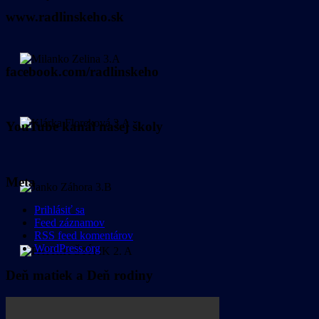
www.radlinskeho.sk
facebook.com/radlinskeho
YouTube kanál našej školy
Meta
Prihlásiť sa
Feed záznamov
RSS feed komentárov
WordPress.org
Deň matiek a Deň rodiny