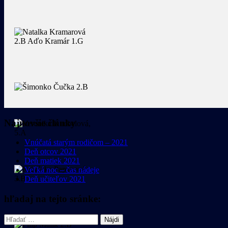
Najnovšie články
Vnúčatá starým rodičom – 2021
Deň otcov 2021
Deň matiek 2021
Veľká noc – čas nádeje
Deň učiteľov 2021
hľadaj na tejto sránke:
Hľadať: