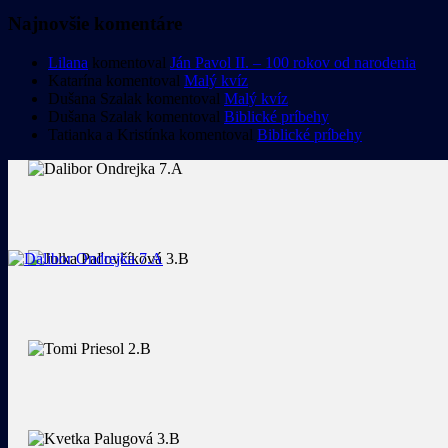
Najnovšie komentáre
Lilana
komentoval
Ján Pavol II. – 100 rokov od narodenia
Katarína
komentoval
Malý kvíz
Dušana Szalak
komentoval
Malý kvíz
Dušana Szalak
komentoval
Biblické príbehy
Tatianka a Kristínka
komentoval
Biblické príbehy