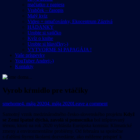
mačiatko z papiera
Vrabček – časopis
Malý kvíz
Video + omaľovánky, Ekocentrum Zázrivá
HÁDANKY
Urobte si vajíčko
Kvíz o knihe
Urobte si hlavičky;-)
VYTVORME SI PAPAGÁJA !
Vaše príspevky
YouTuber Andrej:-)
Kontakty
Vyrob kŕmidlo pre vtáčiky
smehome
4. mája 2020
4. mája 2020
Leave a comment
Samotný vznik medzinárodného česko-slovenského projektu
Když
se Zemi špatně dýchá, zavolá si pomocníka
bol inšpirovaný
témou, ktorú na rok 2020 vyhlásila Európska komisia: Klimatické
zmeny a environmentálne problémy. Od februára sa spoločne
s ďalšími štyrmi školami dozvedáme, ako môžeme prispieť k