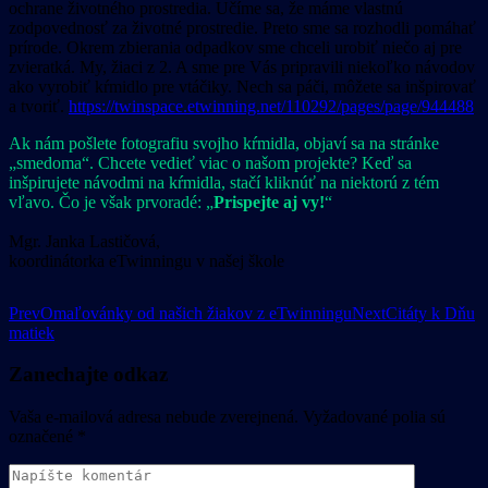
ochrane životného prostredia. Učíme sa, že máme vlastnú
zodpovednosť za životné prostredie. Preto sme sa rozhodli pomáhať
prírode. Okrem zbierania odpadkov sme chceli urobiť niečo aj pre
zvieratká. My, žiaci z 2. A sme pre Vás pripravili niekoľko návodov
ako vyrobiť kŕmidlo pre vtáčiky. Nech sa páči, môžete sa inšpirovať
a tvoriť.
https://twinspace.etwinning.net/110292/pages/page/944488
Ak nám pošlete fotografiu svojho kŕmidla, objaví sa na stránke
„smedoma“. Chcete vedieť viac o našom projekte? Keď sa
inšpirujete návodmi na kŕmidla, stačí kliknúť na niektorú z tém
vľavo. Čo je však prvoradé: „
Prispejte aj vy!
“
Mgr. Janka Lastičová,
koordinátorka eTwinningu v našej škole
Post
Prev
Omaľovánky od našich žiakov z eTwinningu
Next
Citáty k Dňu
matiek
navigation
Zanechajte odkaz
Vaša e-mailová adresa nebude zverejnená.
Vyžadované polia sú
označené
*