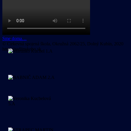
Sme doma…
© Cirkevná spojená škola, Okružná 2062/25, Dolný Kubín, 2020
https://radlinskeho.sk