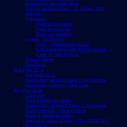
Decembrové špecialitky-2020
Vnúčatá starým rodičom – 25. október 2020
Deň detí
Deň matiek
Citáty k Dňu matiek
Srdce pre mamičku
Kvety pre mamičku
Projekt – Jan Pavol II
Video – vyhodnotenie súťaže
Kvíz o patrónovi našej školskej kaplnky;-)
Citáty Sv. Jána Pavla II.
Biblické príbehy
Stop šikane
Deň Zeme 22. 4.
Deň Zeme 22. 4.
Omaľovánky od našich žiakov z eTwinningu
Omaľovánky a rébusy – Deň Zeme
Na voľné chvíle
Game over
Vyrob kŕmidlo pre vtáčiky
Omaľovánky od našich žiakov z eTwinningu
Náučný chodník – Párnické jazerá
Vyrob si záložku do knihy
Vytvorte si vlastné skladby v TRAKTOR DJ 2
Hry a učenie