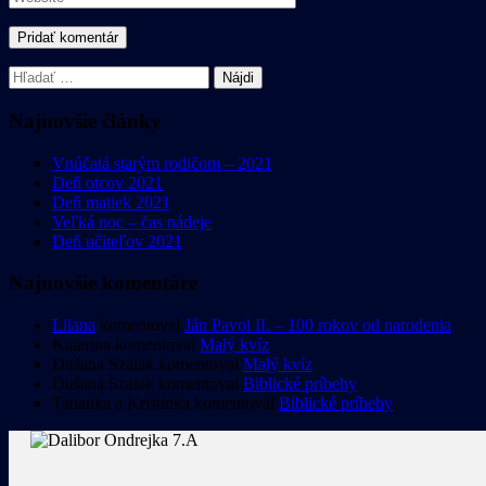
Hľadať:
Najnovšie články
Vnúčatá starým rodičom – 2021
Deň otcov 2021
Deň matiek 2021
Veľká noc – čas nádeje
Deň učiteľov 2021
Najnovšie komentáre
Lilana
komentoval
Ján Pavol II. – 100 rokov od narodenia
Katarína
komentoval
Malý kvíz
Dušana Szalak
komentoval
Malý kvíz
Dušana Szalak
komentoval
Biblické príbehy
Tatianka a Kristínka
komentoval
Biblické príbehy