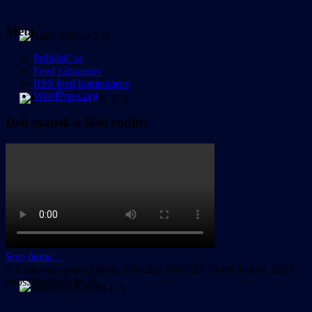
Meta
Prihlásiť sa
Feed záznamov
RSS feed komentárov
WordPress.org
Deň matiek a Deň rodiny
Sme doma…
© Cirkevná spojená škola, Okružná 2062/25, Dolný Kubín, 2020
https://radlinskeho.sk