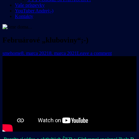
Vaše príspevky
YouTuber Andrej:-)
Kontakty
Februárové „kluboviny“;-)
smehome
8. marca 2021
8. marca 2021
Leave a comment