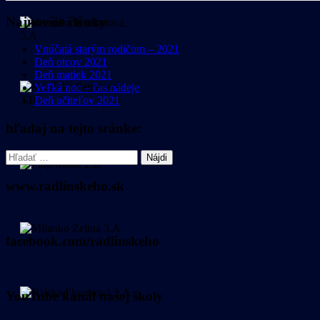
Najnovšie články
Vnúčatá starým rodičom – 2021
Deň otcov 2021
Deň matiek 2021
Veľká noc – čas nádeje
Deň učiteľov 2021
hľadaj na tejto sránke:
Hľadať:
www.radlinskeho.sk
facebook.com/radlinskeho
YouTube kanál našej školy