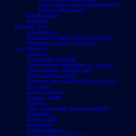
Kvíz o patrónovi našej školskej kaplnky;-)
Citáty Sv. Jána Pavla II.
Biblické príbehy
Stop šikane
Deň Zeme 22. 4.
Deň Zeme 22. 4.
Omaľovánky od našich žiakov z eTwinningu
Omaľovánky a rébusy – Deň Zeme
Na voľné chvíle
Game over
Vyrob kŕmidlo pre vtáčiky
Omaľovánky od našich žiakov z eTwinningu
Náučný chodník – Párnické jazerá
Vyrob si záložku do knihy
Vytvorte si vlastné skladby v TRAKTOR DJ 2
Hry a učenie
mačiatko z papiera
Vrabček – časopis
Malý kvíz
Video + omaľovánky, Ekocentrum Zázrivá
HÁDANKY
Urobte si vajíčko
Kvíz o knihe
Urobte si hlavičky;-)
VYTVORME SI PAPAGÁJA !